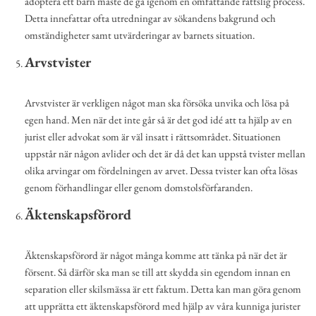
adoptera ett barn måste de gå igenom en omfattande rättslig process.
Detta innefattar ofta utredningar av sökandens bakgrund och
omständigheter samt utvärderingar av barnets situation.
Arvstvister
Arvstvister är verkligen något man ska försöka unvika och lösa på
egen hand. Men när det inte går så är det god idé att ta hjälp av en
jurist eller advokat som är väl insatt i rättsområdet. Situationen
uppstår när någon avlider och det är då det kan uppstå tvister mellan
olika arvingar om fördelningen av arvet. Dessa tvister kan ofta lösas
genom förhandlingar eller genom domstolsförfaranden.
Äktenskapsförord
Äktenskapsförord är något många komme att tänka på när det är
försent. Så därför ska man se till att skydda sin egendom innan en
separation eller skilsmässa är ett faktum. Detta kan man göra genom
att upprätta ett äktenskapsförord med hjälp av våra kunniga jurister