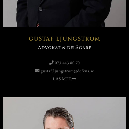
GUSTAF LJUNGSTRÖM
Advokat & delägare
073 443 80 70
gustaf.ljungstrom@defens.se
LÄS MER