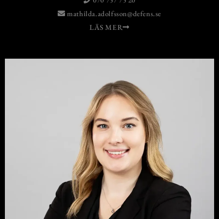
mathilda.adolfsson@defens.se
LÄS MER