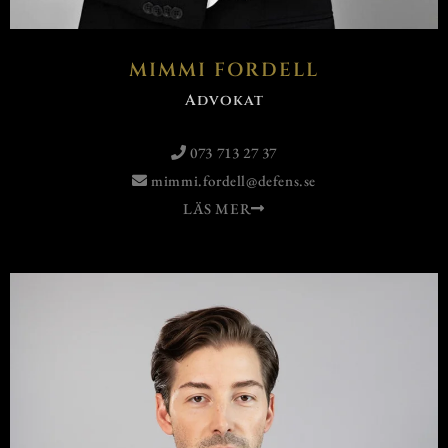
MIMMI FORDELL
Advokat
073 713 27 37
mimmi.fordell@defens.se
LÄS MER