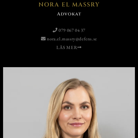
NORA EL MASSRY
Advokat
079 067 04 37
nora.el.massry@defens.se
LÄS MER