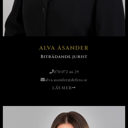
ALVA ÅSANDER
Biträdande jurist
070 072 46 29
alva.asander@defens.se
LÄS MER