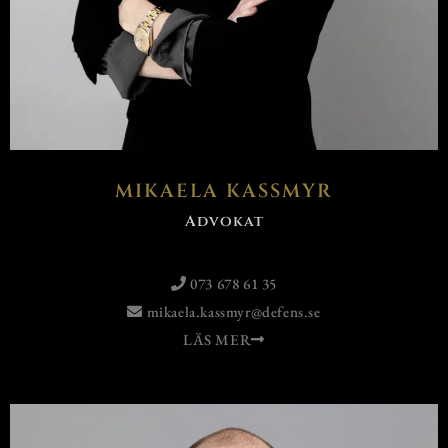
MIKAELA KASSMYR
Advokat
073 678 61 35
mikaela.kassmyr@defens.se
LÄS MER