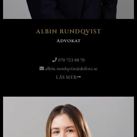
ALBIN RUNDQVIST
Advokat
070 723 88 70
albin.rundqvist@defens.se
LÄS MER