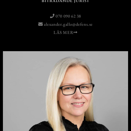
Biträdande jurist
070 090 62 38
alexander.gallo@defens.se
LÄS MER