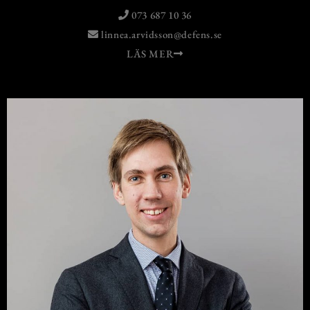
073 687 10 36
linnea.arvidsson@defens.se
LÄS MER