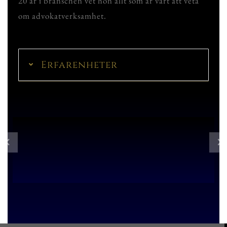
20 år i branschen vet hon allt som är värt att veta
om advokatverksamhet.
Erfarenheter