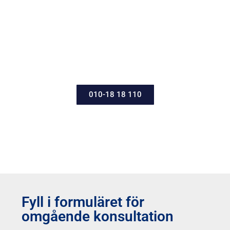
Ring oss direkt för att få snabbare
hjälp med din vårdnadstvist
010-18 18 110
Fyll i formuläret för
omgående konsultation