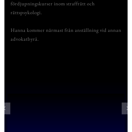
fördjupningskurser inom straffrätt och
rättspsykologi.
Hanna kommer närmast från anställning vid annan
advokatbyrå.