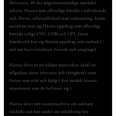
försvarare. På det migrationsrättsliga området
arbetar Hanna som offentligt biträde i mål rörande
asyl, förvar, arbetstillstånd samt anknytning. Inom
socialrätt åtar sig Hanna uppdrag som offentligt
biträde enligt LVU, LVM och LPT. Inom
familjerätt åtar sig Hanna uppdrag som ombud i
mål om barn (vårdnad, boende och umgänge).
Hanna drivs av att hjälpa människor, såväl att
tillgodose deras intressen och rättigheter samt
finnas som stöd och hjälp i den särskilt utsatta
situationen som de befinner sig i.
Hanna skrev sitt examensarbete om oaktsam
våldtäkt och har under sin utbildning läst