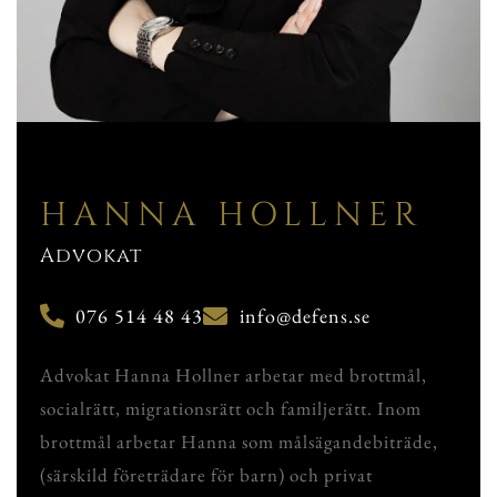
HANNA HOLLNER
Advokat
076 514 48 43
info@defens.se
Advokat Hanna Hollner arbetar med brottmål,
socialrätt, migrationsrätt och familjerätt. Inom
brottmål arbetar Hanna som målsägandebiträde,
(särskild företrädare för barn) och privat