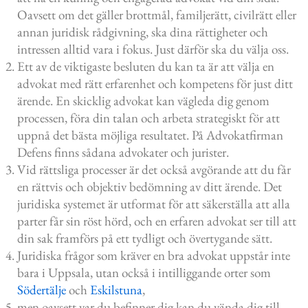
Oavsett om det gäller brottmål, familjerätt, civilrätt eller
annan juridisk rådgivning, ska dina rättigheter och
intressen alltid vara i fokus. Just därför ska du välja oss.
Ett av de viktigaste besluten du kan ta är att välja en
advokat med rätt erfarenhet och kompetens för just ditt
ärende. En skicklig advokat kan vägleda dig genom
processen, föra din talan och arbeta strategiskt för att
uppnå det bästa möjliga resultatet. På Advokatfirman
Defens finns sådana advokater och jurister.
Vid rättsliga processer är det också avgörande att du får
en rättvis och objektiv bedömning av ditt ärende. Det
juridiska systemet är utformat för att säkerställa att alla
parter får sin röst hörd, och en erfaren advokat ser till att
din sak framförs på ett tydligt och övertygande sätt.
Juridiska frågor som kräver en bra advokat uppstår inte
bara i Uppsala, utan också i intilliggande orter som
Södertälje
och
Eskilstuna
,
men oavsett var du befinner dig kan du vända dig till