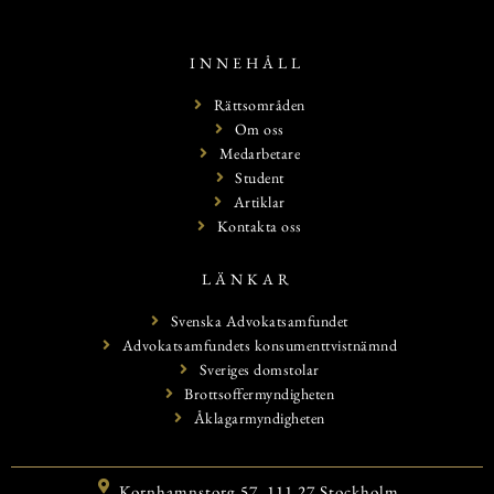
INNEHÅLL
Rättsområden
Om oss
Medarbetare
Student
Artiklar
Kontakta oss
LÄNKAR
Svenska Advokatsamfundet
Advokatsamfundets konsumenttvistnämnd
Sveriges domstolar
Brottsoffermyndigheten
Åklagarmyndigheten
Kornhamnstorg 57, 111 27 Stockholm